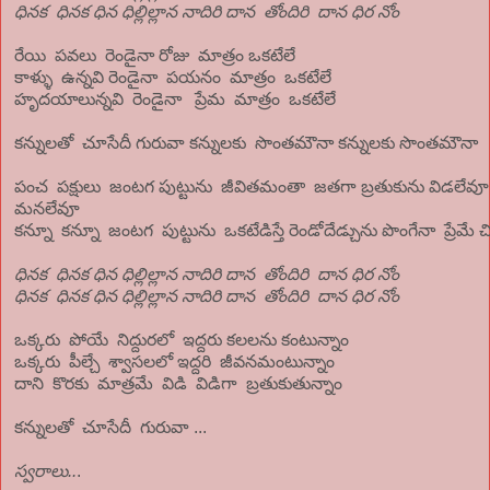
ధినక ధినక ధిన ధిల్లిల్లాన నాదిరి దాన తోందిరి దాన ధిర నోం
రేయి పవలు రెండైనా రోజు మాత్రం ఒకటేలే
కాళ్ళు ఉన్నవి రెండైనా పయనం మాత్రం ఒకటేలే
హృదయాలున్నవి రెండైనా ప్రేమ మాత్రం ఒకటేలే
కన్నులతో చూసేదీ గురువా కన్నులకు సొంతమౌనా కన్నులకు సొంతమౌనా
పంచ పక్షులు జంటగ పుట్టును జీవితమంతా జతగా బ్రతుకును విడలేవూ
మనలేవూ
కన్నూ కన్నూ జంటగ పుట్టును ఒకటేడిస్తే రెండోదేడ్చును పొంగేనా ప్రేమే చ
ధినక ధినక ధిన ధిల్లిల్లాన నాదిరి దాన తోందిరి దాన ధిర నోం
ధినక ధినక ధిన ధిల్లిల్లాన నాదిరి దాన తోందిరి దాన ధిర నోం
ఒక్కరు పోయే నిద్దురలో ఇద్దరు కలలను కంటున్నాం
ఒక్కరు పీల్చే శ్వాసలలో ఇద్దరి జీవనమంటున్నాం
దాని కొరకు మాత్రమే విడి విడిగా బ్రతుకుతున్నాం
కన్నులతో చూసేదీ గురువా ...
స్వరాలు..
.