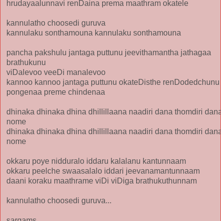
hrudayaalunnavi renDaina prema maathram okatele
kannulatho choosedi guruva
kannulaku sonthamouna kannulaku sonthamouna
pancha pakshulu jantaga puttunu jeevithamantha jathagaa
brathukunu
viDalevoo veeDi manalevoo
kannoo kannoo jantaga puttunu okateDisthe renDodedchunu
pongenaa preme chindenaa
dhinaka dhinaka dhina dhillillaana naadiri dana thomdiri dan
nome
dhinaka dhinaka dhina dhillillaana naadiri dana thomdiri dan
nome
okkaru poye nidduralo iddaru kalalanu kantunnaam
okkaru peelche swaasalalo iddari jeevanamantunnaam
daani koraku maathrame viDi viDiga brathukuthunnam
kannulatho choosedi guruva...
sargams...