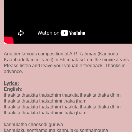
Another famous composition of A.R.Rahman (Kannodu
Kaanbadellam in Tamil) in Bhimpalasi from the movie Jeans.
Please listen and leave your valuable feedback. Thanks in
advance.
Lyrics:
English:
thaakita thaakita thakadhim thaakita thaakita thaka dhim
thaakita thaakita thakadhimi thaka jham
thaakita thaakita thakadhim thaakita thaakita thaka dhim
thaakita thaakita thakadhimi thaka jham
kannulatho choosedi guruva
kannulaku sonthamouna kannulaku sonthamouna