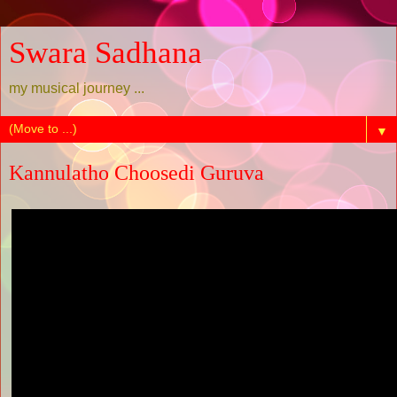
Swara Sadhana
my musical journey ...
▼
Kannulatho Choosedi Guruva