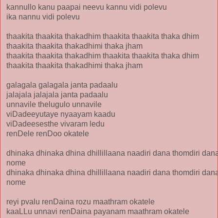
kannullo kanu paapai neevu kannu vidi polevu
ika nannu vidi polevu
thaakita thaakita thakadhim thaakita thaakita thaka dhim
thaakita thaakita thakadhimi thaka jham
thaakita thaakita thakadhim thaakita thaakita thaka dhim
thaakita thaakita thakadhimi thaka jham
galagala galagala janta padaalu
jalajala jalajala janta padaalu
unnavile thelugulo unnavile
viDadeeyutaye nyaayam kaadu
viDadeesesthe vivaram ledu
renDele renDoo okatele
dhinaka dhinaka dhina dhillillaana naadiri dana thomdiri dan
nome
dhinaka dhinaka dhina dhillillaana naadiri dana thomdiri dan
nome
reyi pvalu renDaina rozu maathram okatele
kaaLLu unnavi renDaina payanam maathram okatele