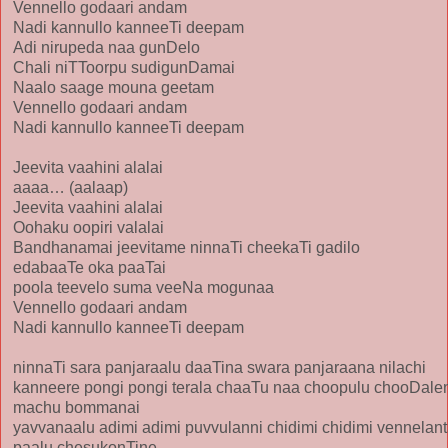
Vennello godaari andam
Nadi kannullo kanneeTi deepam
Adi nirupeda naa gunDelo
Chali niTToorpu sudigunDamai
Naalo saage mouna geetam
Vennello godaari andam
Nadi kannullo kanneeTi deepam
Jeevita vaahini alalai
aaaa… (aalaap)
Jeevita vaahini alalai
Oohaku oopiri valalai
Bandhanamai jeevitame ninnaTi cheekaTi gadilo
edabaaTe oka paaTai
poola teevelo suma veeNa mogunaa
Vennello godaari andam
Nadi kannullo kanneeTi deepam
ninnaTi sara panjaraalu daaTina swara panjaraana nilachi
kanneere pongi pongi terala chaaTu naa choopulu chooDale
machu bommanai
yavvanaalu adimi adimi puvvulanni chidimi chidimi vennelant
paalu chesukonTine