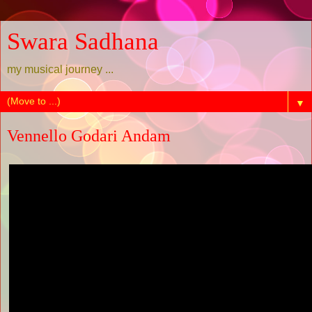
Swara Sadhana
my musical journey ...
▼
Vennello Godari Andam