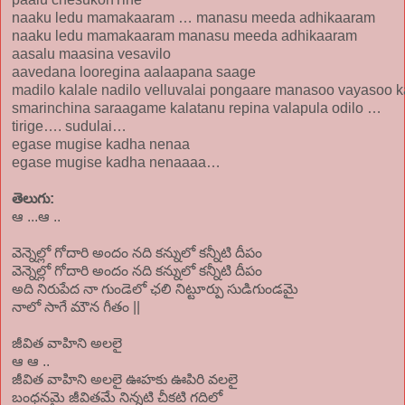
naaku ledu mamakaaram … manasu meeda adhikaaram
naaku ledu mamakaaram manasu meeda adhikaaram
aasalu maasina vesavilo
aavedana looregina aalaapana saage
madilo kalale nadilo velluvalai pongaare manasoo vayasoo k
smarinchina saraagame kalatanu repina valapula odilo …
tirige…. sudulai…
egase mugise kadha nenaa
egase mugise kadha nenaaaa…
తెలుగు:
ఆ ...ఆ ..
వెన్నెల్లో గోదారి అందం నది కన్నులో కన్నీటి దీపం
వెన్నెల్లో గోదారి అందం నది కన్నులో కన్నీటి దీపం
అది నిరుపేద నా గుండెలో ఛలి నిట్టూర్పు సుడిగుండమై
నాలో సాగే మౌన గీతం ||
జీవిత వాహిని అలలై
ఆ ఆ ..
జీవిత వాహిని అలలై ఊహకు ఊపిరి వలలై
బంధనమై జీవితమే నిన్నటి చీకటి గదిలో