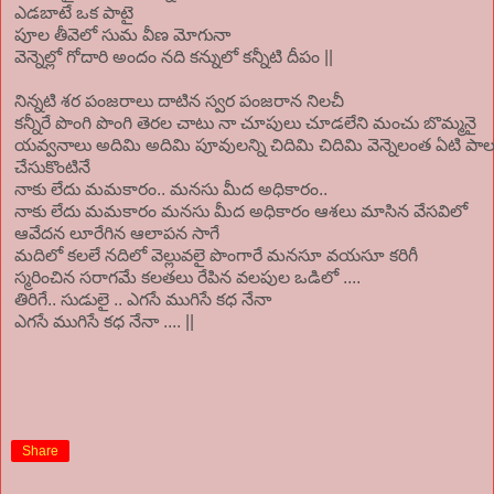
ఎడబాటే ఒక పాటై
పూల తీవెలో సుమ వీణ మోగునా
వెన్నెల్లో గోదారి అందం నది కన్నులో కన్నీటి దీపం ||
నిన్నటి శర పంజరాలు దాటిన స్వర పంజరాన నిలచీ
కన్నీరే పొంగి పొంగి తెరల చాటు నా చూపులు చూడలేని మంచు బొమ్మనై
యవ్వనాలు అదిమి అదిమి పూవులన్ని చిదిమి చిదిమి వెన్నెలంత ఏటి పాల
చేసుకొంటినే
నాకు లేదు మమకారం.. మనసు మీద అధికారం..
నాకు లేదు మమకారం మనసు మీద అధికారం ఆశలు మాసిన వేసవిలో
ఆవేదన లూరేగిన ఆలాపన సాగే
మదిలో కలలే నదిలో వెల్లువలై పొంగారే మనసూ వయసూ కరిగీ
స్మరించిన సరాగమే కలతలు రేపిన వలపుల ఒడిలో ....
తిరిగే.. సుడులై .. ఎగసే ముగిసే కధ నేనా
ఎగసే ముగిసే కధ నేనా .... ||
Share